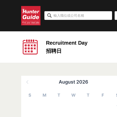
Recruitment Day
招聘日
August 2026
S
M
T
W
T
F