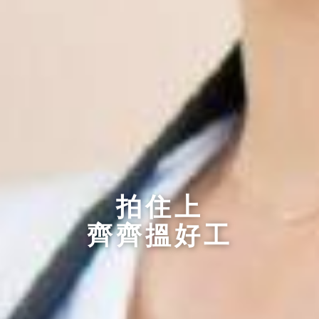
拍住上
齊齊搵好工