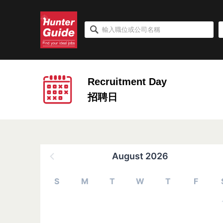
Recruitment Day
招聘日
August 2026
S
M
T
W
T
F