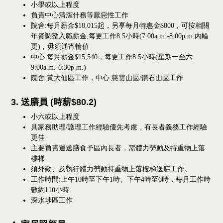
小學或以上程度
負責中心清潔什務等厭惡性工作
院舍:每月薪金$18,015起，另享每月特惠金$800，可按相關
年資調整入職薪金;每更工作8.5小時(7:00a.m.-8:00p.m.內輪
更)，毋須通宵輪值
中心:每月薪金$15,540，每更工作8.5小時(星期一至六
9:00a.m.-6:30p.m.)
院舍:黃大仙區工作，中心:慈雲山區/鑽石山區工作
3. 送膳員 (時薪$80.2)
小六或以上程度
具家務助理
/
護理工作經驗優先考慮，有長者義務工作經驗
更佳
主要負責運送膳食予區內長者，需體力勞動及持重物上落
樓梯
須外勤、及執行體力勞動持重物上落樓梯送膳工作。
工作時間
:
上午
10
時至下午
1
時、下午
4
時至
6
時，每月工作時
數約
110
小時
深水埗區工作