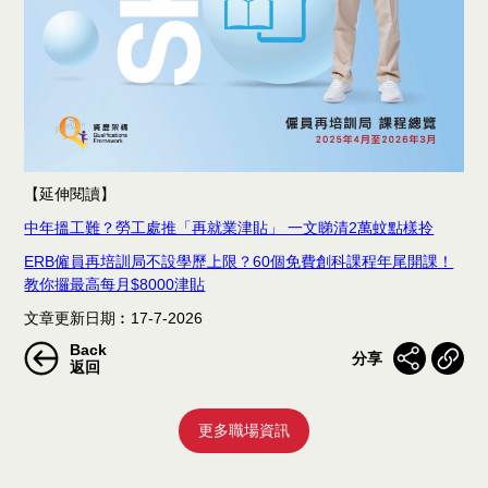
【延伸閱讀】
中年搵工難？勞工處推「再就業津貼」 一文睇清2萬蚊點樣拎
ERB僱員再培訓局不設學歷上限？60個免費創科課程年尾開課！
教你攞最高每月$8000津貼
文章更新日期︰17-7-2026
Back
分享
返回
更多職場資訊