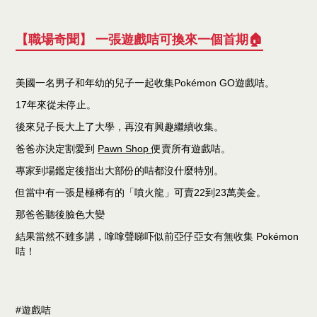
【職場奇聞】 一張遊戲咭可換來一個首期🏠
美國一名男子和年幼的兒子一起收集Pokémon GO遊戲咭。
17年來從未停止。
後來兒子長大上了大學，再沒有興趣繼續收集。
爸爸亦決定割愛到
Pawn Shop
便賣所有遊戲咭。
專家到場鑑定後指出大部份的咭都沒什麼特別。
但當中有一張是極稀有的「噴火龍」可賣22到23萬美金。
那爸爸聽後臉色大變
結果當然不雖多講，嗱嗱聲睇吓似前亞仔亞女有無收集 Pokémon
咭！
#遊戲咭